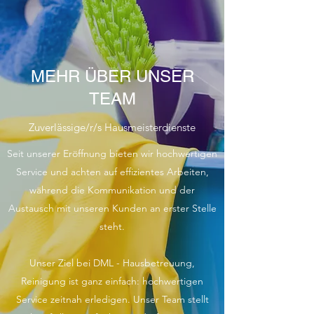
MEHR ÜBER UNSER
TEAM
Zuverlässige/r/s Hausmeisterdienste
Seit unserer Eröffnung bieten wir hochwertigen
Service und achten auf effizientes Arbeiten,
während die Kommunikation und der
Austausch mit unseren Kunden an erster Stelle
steht.
Unser Ziel bei DML - Hausbetreuung,
Reinigung ist ganz einfach: hochwertigen
Service zeitnah erledigen. Unser Team stellt