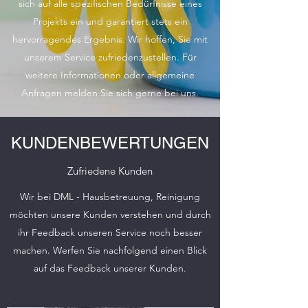
sich auf alle spezifischen Bedürfnisse eines
Projekts ein und garantiert stets ein
hervorragendes Ergebnis. Wir hoffen, Sie mit
unserem Service zufriedenzustellen. Für
weitere Informationen oder allgemeine
Anfragen melden Sie sich gerne bei uns.
KUNDENBEWERTUNGEN
Zufriedene Kunden
Wir bei DML - Hausbetreuung, Reinigung
möchten unsere Kunden verstehen und durch
ihr Feedback unseren Service noch besser
machen. Werfen Sie nachfolgend einen Blick
auf das Feedback unserer Kunden.